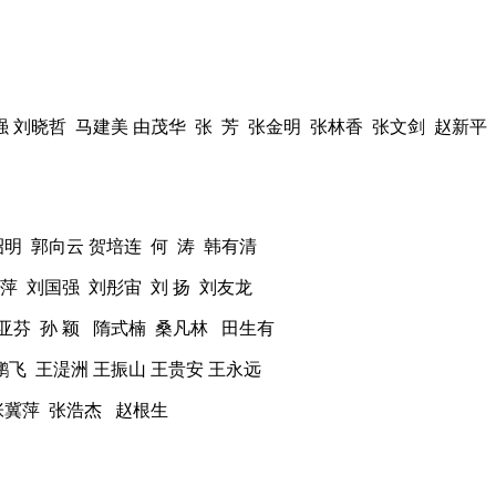
强 刘晓哲 马建美 由茂华 张 芳 张金明 张林香 张文剑 赵新平
昭明 郭向云 贺培连 何 涛 韩有清
萍 刘国强 刘彤宙 刘 扬 刘友龙
亚芬 孙 颖 隋式楠 桑凡林 田生有
鹏飞 王湜洲 王振山 王贵安 王永远
张冀萍 张浩杰 赵根生