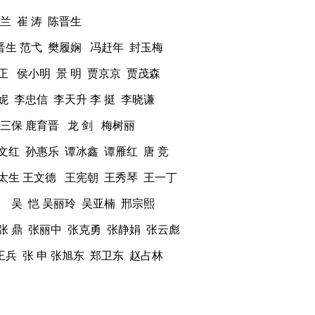
兰 崔 涛 陈晋生
范晋生 范弋 樊履娴 冯赶年 封玉梅
正 侯小明 景 明 贾京京 贾茂森
妮 李忠信 李天升 李 挺 李晓谦
罗三保 鹿育晋 龙 剑 梅树丽
文红 孙惠乐 谭冰鑫 谭雁红 唐 竞
王太生 王文德 王宪朝 王秀琴 王一丁
刚 吴 恺 吴丽玲 吴亚楠 邢宗熙
 张 鼎 张丽中 张克勇 张静娟 张云彪
王兵 张 申 张旭东 郑卫东 赵占林