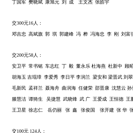
丁国军 樊晓斌 康旭元 刘 成 王文杰 张皓宇
交300元16人：
邓吉忠 高斌旗 郭 琪 郭建峰 冯 桦 冯海忠 李 刚 刘富
交200元58人：
安卫平 常书铭 车志红 丁 毅 董永乐 杜海燕 杜新中 顾
胡海玉 吉琨璋 李爱秀 李日平 李润兰 梁安和 梁晋武 刘翠
毛新民 孟祥兰 聂海舟 曲润海 任健荣 邵晋康 沈慧云 孙
滕慧洁 谭猗生 吴捷慧 武晓锋 武 广 王爱成 王恒德 王
王卫星 徐志仁 岳仍丽 张 鑫 张俊国 张开建 张 华 
交100元 124人：