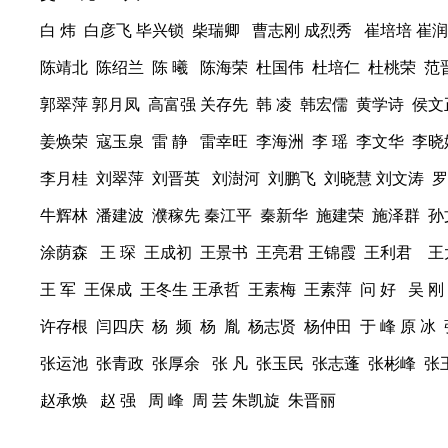
白 炜 白彦飞 毕兴锁 柴瑞卿 曹志刚 成烈秀 崔培培 崔润
陈靖北 陈绍兰 陈 曦 陈海荣 杜国伟 杜培仁 杜桃荣 
郭翠萍 郭月凤 高富强 关存先 韩 凌 韩宏儒 黄学诗 侯文
姜焕荣 寇玉泉 雷 静 雷幸旺 李海洲 李 瑶 李文华 李晓
李月桂 刘翠萍 刘晋英 刘澍河 刘鹏飞 刘晓慧 刘文涛 
牛辉林 潘建波 濮稼先 秦江平 秦新华 施建荣 施泽群 孙
涂荫森 王 琛 王成初 王景书 王亮君 王锦霞 王利君 
王 军 王保成 王冬生 王承哲 王素梅 王素萍 问 好 吴 
许存根 闫四庆 杨 频 杨 胤 杨志贤 杨仲田 于 峰 原 冰
张运池 张青政 张厚余 张 凡 张玉民 张志蓬 张彬峰 张
赵承焕 赵 强 周 峰 周 芸 朱凯旋 朱晋丽