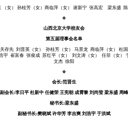
 （女） 孙桂芳（女）商临萍（女） 谢新宁 张高宏 梁东盛 陈
❖
山西北京大学校友会
第五届理事会名单
 关存先 刘晋英（女） 孙桂芳（女） 马景龙 商临萍（女） 杜国
刘浩宇 崔富春 张俊成 苏红平（女） 刘文涛（女） 任菲（女） 
文杰 徐阳
❖
会长:范晋生
副会长:李日平 杜新中 任健荣
王宪朝 成霄黎 刘尚莹 梁东盛 周
秘书长:梁东盛
副秘书长:樊晓斌 许华芳
李吉爽 刘浩宇 于洪斌