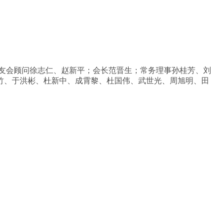
。
友会顾问徐志仁、赵新平；会长范晋生；常务理事孙桂芳、刘
竹、于洪彬、杜新中、成霄黎、杜国伟、武世光、周旭明、田