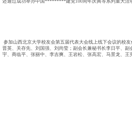
还通过成功举办中国*********建党100周年庆典等系列
参加山西北京大学校友会第五届代表大会线上线下会议的校友
晋英、关存先、刘国强、刘尚莹；副会长兼秘书长李日平、副
宇、商临平、张丽中、李吉爽、王岩松、张高宏、马景龙、王