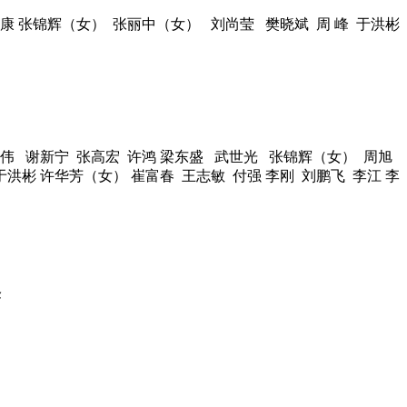
康 张锦辉（女） 张丽中（女） 刘尚莹 樊晓斌 周 峰 于洪彬
伟 谢新宁 张高宏 许鸿 梁东盛 武世光 张锦辉（女） 周旭
于洪彬 许华芳（女） 崔富春 王志敏 付强 李刚 刘鹏飞 李江 李
峰